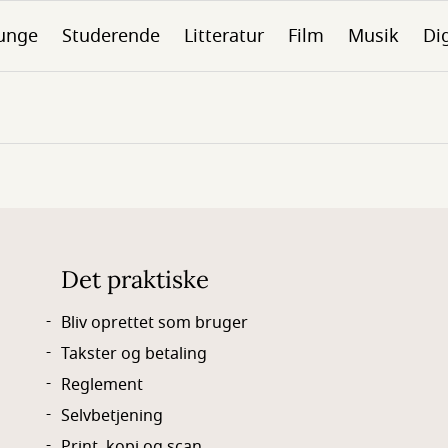
unge
Studerende
Litteratur
Film
Musik
Dig
Det praktiske
Bliv oprettet som bruger
Takster og betaling
Reglement
Selvbetjening
Print, kopi og scan