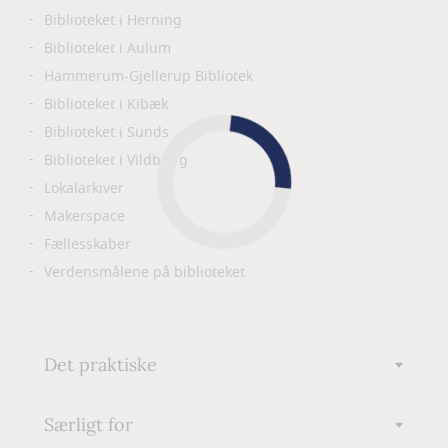
Biblioteket i Herning
Biblioteket i Aulum
Hammerum-Gjellerup Bibliotek
Biblioteket i Kibæk
Biblioteket i Sunds
Biblioteket i Vildbjerg
Lokalarkiver
Makerspace
Fællesskaber
Verdensmålene på biblioteket
Det praktiske
Særligt for