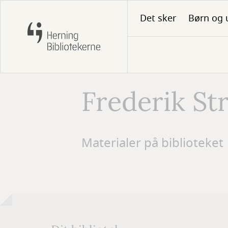
Gå
Det sker
Børn og 
til
hovedindhold
Frederik St
Forfatter
Materialer på biblioteket