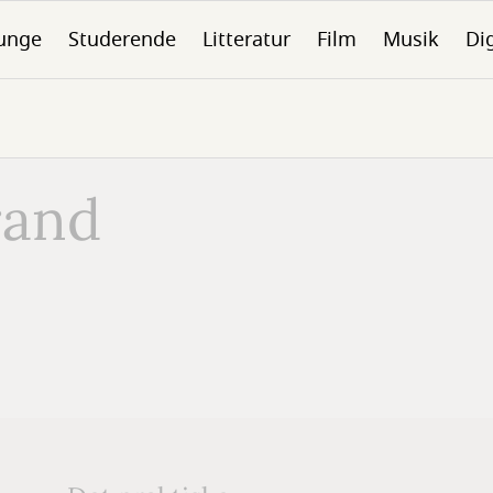
unge
Studerende
Litteratur
Film
Musik
Dig
rand