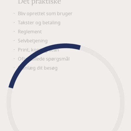
Det praktiske
Bliv oprettet som bruger
Takster og betaling
Reglement
Selvbetjening
Print, kopi og scan
Ofte stillede spørgsmål
Planlæg dit besøg