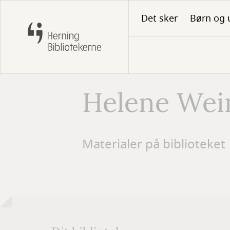
Gå
Det sker
Børn og 
til
hovedindhold
Helene Wei
Forfatter
Materialer på biblioteket