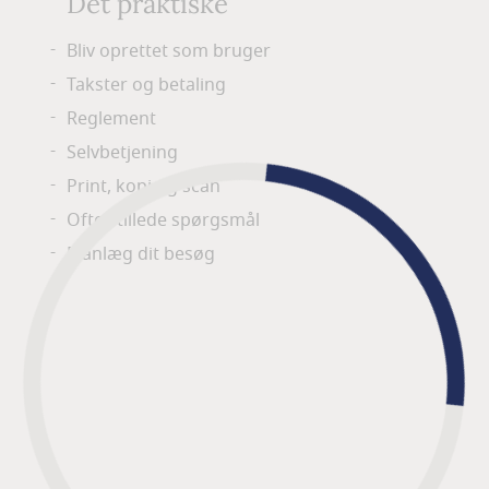
Det praktiske
Bliv oprettet som bruger
Takster og betaling
Reglement
Selvbetjening
Print, kopi og scan
Ofte stillede spørgsmål
Planlæg dit besøg