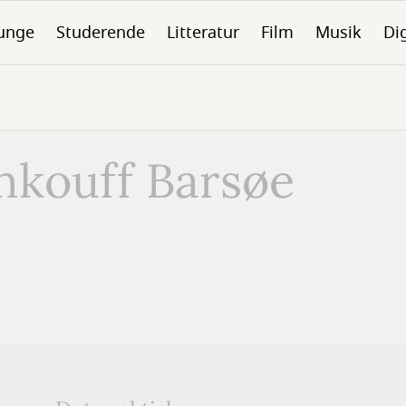
unge
Studerende
Litteratur
Film
Musik
Dig
nkouff Barsøe