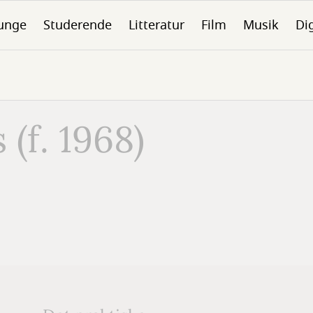
unge
Studerende
Litteratur
Film
Musik
Dig
(f. 1968)