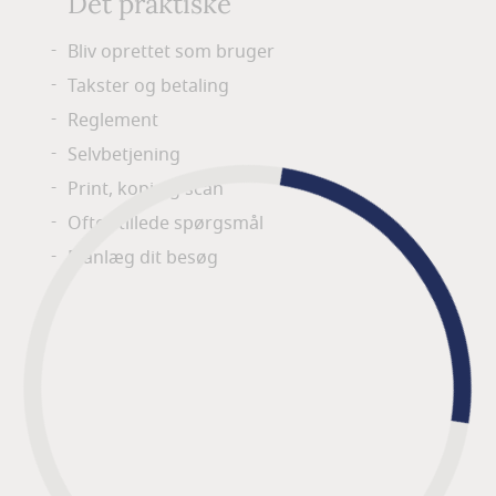
Det praktiske
Bliv oprettet som bruger
Takster og betaling
Reglement
Selvbetjening
Print, kopi og scan
Ofte stillede spørgsmål
Planlæg dit besøg