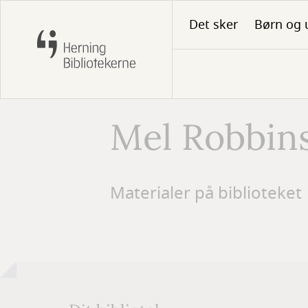
Gå
Det sker
Børn og 
til
hovedindhold
Mel Robbins 
Forfatter
Materialer på biblioteket