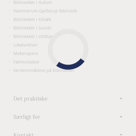
Biblioteket i Aulum
Hammerum-Gjellerup Bibliotek
Biblioteket i Kibæk
Biblioteket i Sunds
Biblioteket i Vildbjerg
Lokalarkiver
Makerspace
Fællesskaber
Verdensmålene på biblioteket
Det praktiske
Særligt for
Kontakt