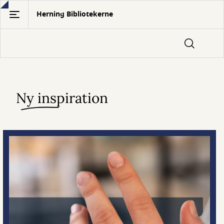
Gå
Herning Bibliotekerne
til
hovedindhold
Ny inspiration
Velkommen
til
Herning
Bibliotekerne