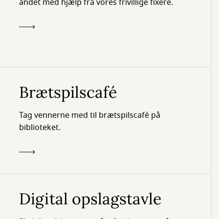
andet med hjælp fra vores frivillige fixere.
Brætspilscafé
Tag vennerne med til brætspilscafé på
biblioteket.
Digital opslagstavle