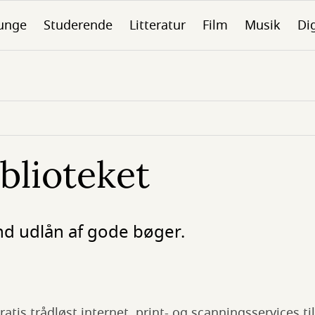
unge
Studerende
Litteratur
Film
Musik
Dig
blioteket
nd udlån af gode bøger.
ratis trådløst internet, print- og scanningsservices ti