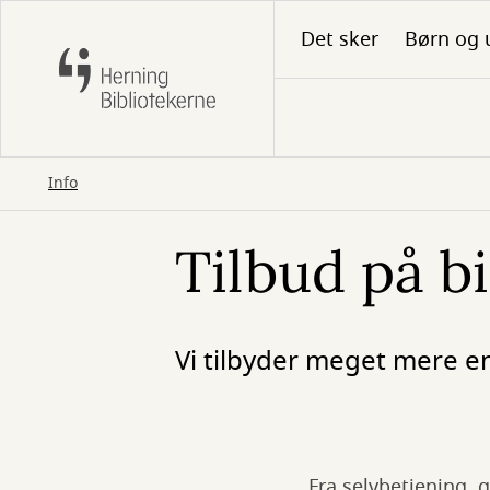
Gå
Det sker
Børn og 
til
hovedindhold
Info
Tilbud på bi
Vi tilbyder meget mere e
Fra selvbetjening, g