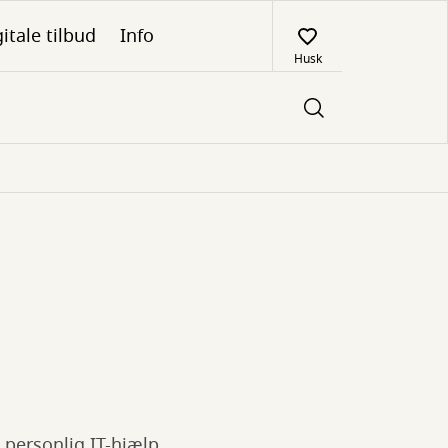
itale tilbud
Info
Husk
l personlig IT-hjælp