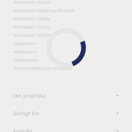
Biblioteket i Aulum
Hammerum-Gjellerup Bibliotek
Biblioteket i Kibæk
Biblioteket i Sunds
Biblioteket i Vildbjerg
Lokalarkiver
Makerspace
Fællesskaber
Verdensmålene på biblioteket
Det praktiske
Særligt for
Kontakt