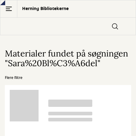
Gå
Herning Bibliotekerne
til
hovedindhold
Materialer fundet på søgningen
"Sara%20Bl%C3%A6del"
Flere filtre