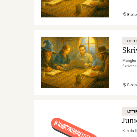
Bibli
LITTE
Skri
Mangler 
Skriveca
fælles e
Bibli
LITTE
Jun
Kan du l