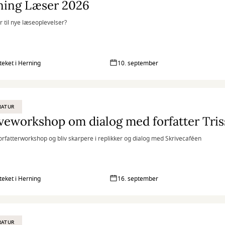
ning Læser 2026
r til nye læseoplevelser?
oteket i Herning
10. september
RATUR
veworkshop om dialog med forfatter Tris
forfatterworkshop og bliv skarpere i replikker og dialog med Skrivecaféen
oteket i Herning
16. september
RATUR