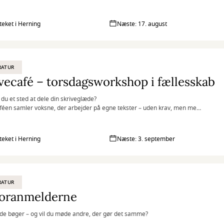
oteket i Herning
Næste: 17. august
RATUR
vecafé – torsdagsworkshop i fællesskab
du et sted at dele din skriveglæde?
féen samler voksne, der arbejder på egne tekster – uden krav, men med
nergi.
oteket i Herning
Næste: 3. september
RATUR
ioranmelderne
ide bøger – og vil du møde andre, der gør det samme?