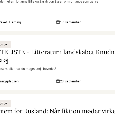
ale mellem Johanne Bille og Sarah von Essen om romance som genre
oteket i Herning
17. september
RATUR
ELISTE - Litteratur i landskabet Knud
tøj
 selv, eller har du meget støj i hovedet?
ringspladsen
23. september
RATUR
iem for Rusland: Når fiktion møder virk