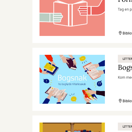
Tag en p
Bibli
LITTE
Bogs
Kom med 
Bibli
LITTE