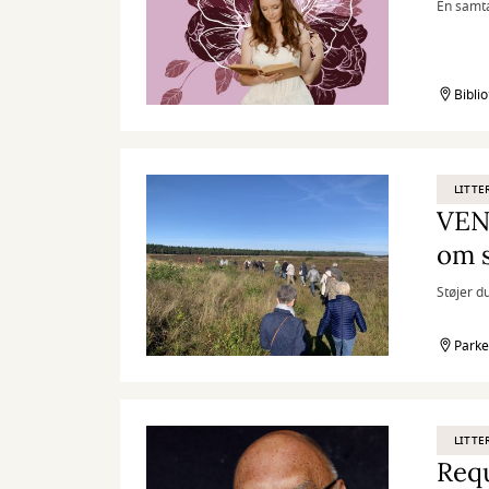
En samt
Bibli
LITTE
VENT
om s
Støjer du
Parke
LITTE
Requ