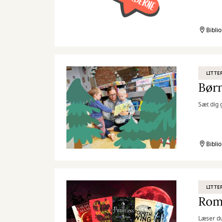
Bibli
LITTE
Børn
Sæt dig g
Bibli
LITTE
Rom
Læser d