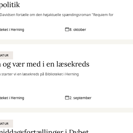
politik
 Davidsen fortælle om den højaktuelle spændingsroman "Requiem for
"
oteket i Herning
8. oktober
RATUR
 og vær med i en læsekreds
tarter vi en læsekreds på Biblioteket i Herning
oteket i Herning
2. september
RATUR
iddagsfortællinger i Dybet