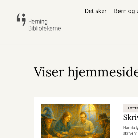
Gå
Det sker
Børn og 
til
hovedindhold
Viser hjemmesiden
LITTE
Skri
Har du l
skriver?