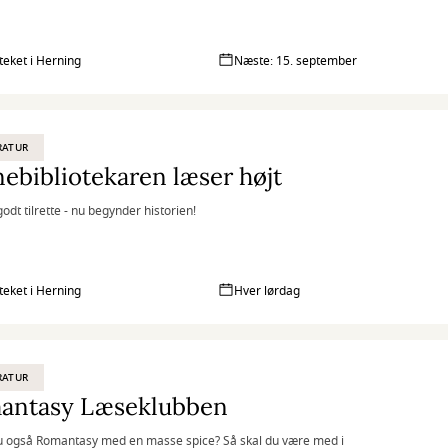
oteket i Herning
Næste: 15. september
RATUR
ebibliotekaren læser højt
odt tilrette - nu begynder historien!
oteket i Herning
Hver lørdag
RATUR
antasy Læseklubben
u også Romantasy med en masse spice? Så skal du være med i