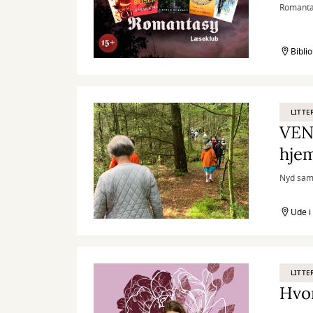
Romanta
Bibli
LITTE
VENT
hje
Nyd samt
Ude i
LITTE
Hvor