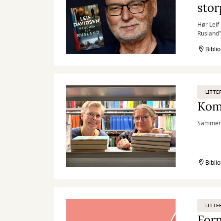
stor
Hør Leif
Rusland
Bibli
LITTE
Kom
Sammen s
Bibli
LITTE
Form