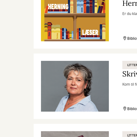
Her
Er du kla
Bibli
LITTE
Skri
Kom til 
Bibli
LITTE