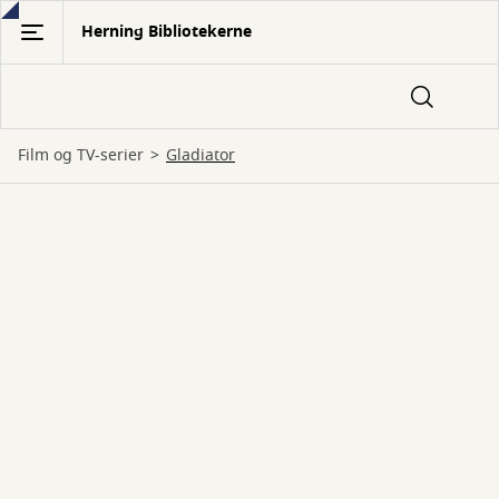
Gå
Herning Bibliotekerne
til
hovedindhold
Film og TV-serier
Gladiator