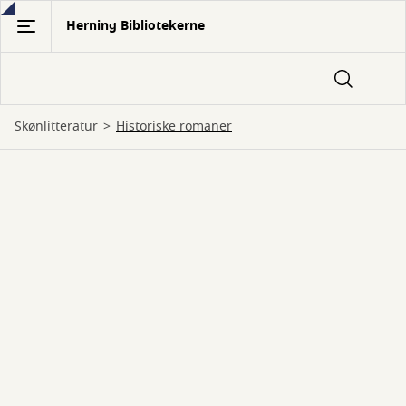
Gå
Herning Bibliotekerne
til
hovedindhold
Skønlitteratur
historiske romaner