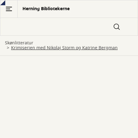
Gå
Herning Bibliotekerne
til
hovedindhold
Skønlitteratur
Krimiserien med Nikolaj Storm og Katrine Bergman