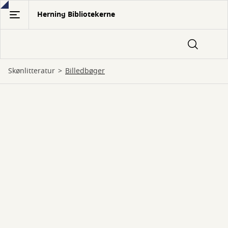
Gå
Herning Bibliotekerne
til
hovedindhold
Skønlitteratur
billedbøger