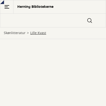
Gå
Herning Bibliotekerne
til
hovedindhold
Skønlitteratur
Lille Kvast