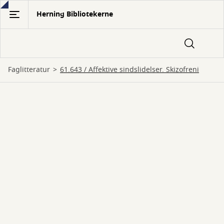
Gå
Herning Bibliotekerne
til
hovedindhold
Faglitteratur
61.643 / Affektive sindslidelser. Skizofreni