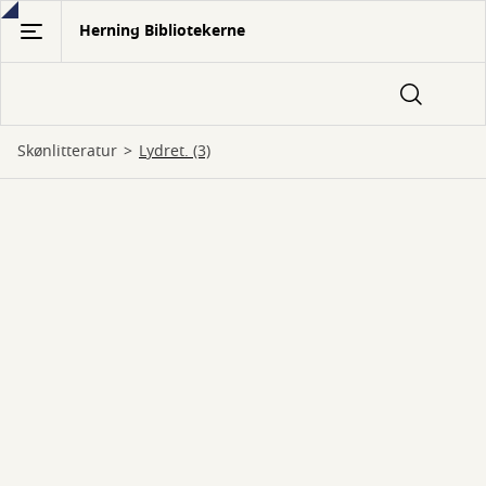
Gå
Herning Bibliotekerne
til
hovedindhold
Skønlitteratur
Lydret. (3)