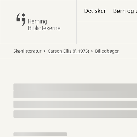
Gå
Det sker
Børn og 
til
hovedindhold
Skønlitteratur
Carson Ellis (f. 1975)
billedbøger