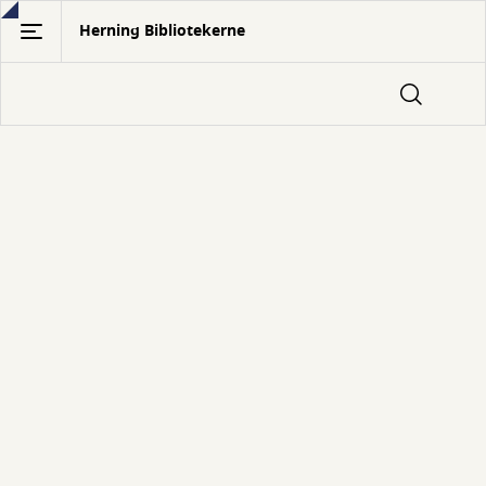
Gå
Herning Bibliotekerne
til
hovedindhold