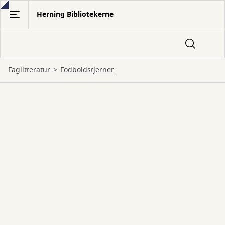
Gå
Herning Bibliotekerne
til
hovedindhold
Faglitteratur
Fodboldstjerner