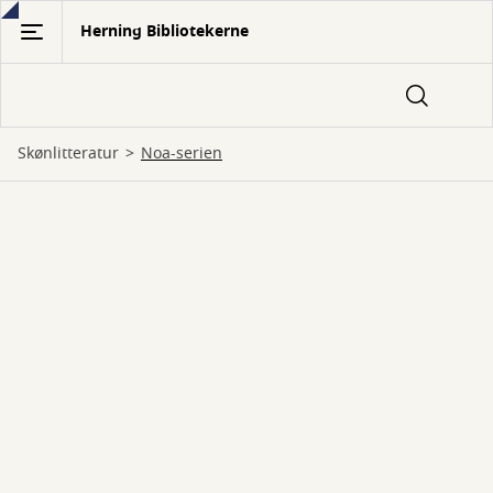
Gå
Herning Bibliotekerne
til
hovedindhold
Skønlitteratur
Noa-serien