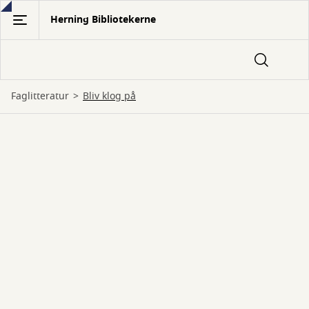
Gå
Herning Bibliotekerne
til
hovedindhold
Faglitteratur
Bliv klog på