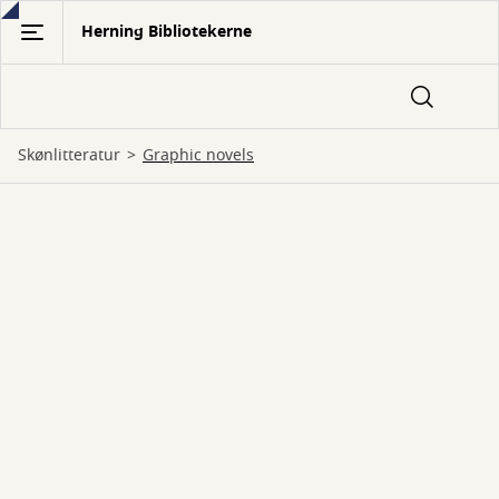
Gå
Herning Bibliotekerne
til
hovedindhold
Skønlitteratur
graphic novels