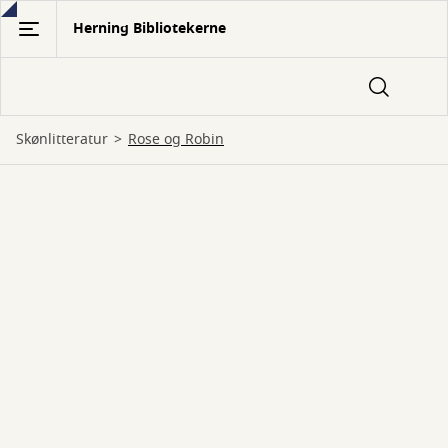
Gå
Herning Bibliotekerne
til
hovedindhold
Skønlitteratur
Rose og Robin