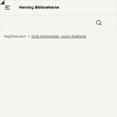
Gå
Herning Bibliotekerne
til
hovedindhold
Faglitteratur
Små mennesker, store drømme