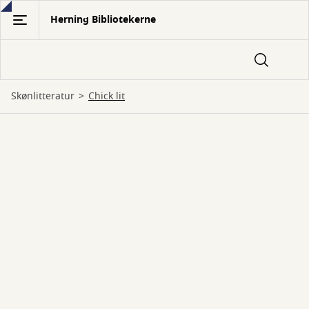
Gå
Herning Bibliotekerne
til
hovedindhold
Skønlitteratur
chick lit