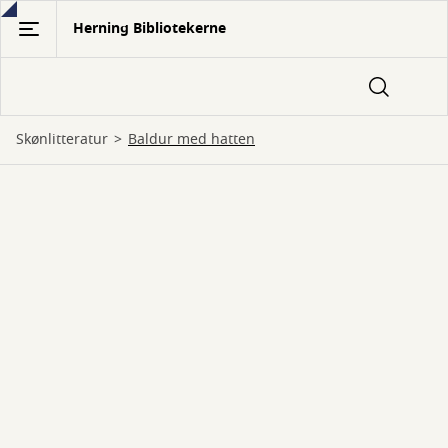
Gå
Herning Bibliotekerne
til
hovedindhold
Skønlitteratur
Baldur med hatten