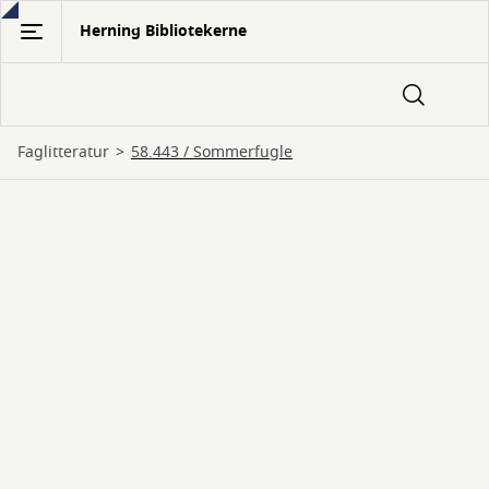
Gå
Herning Bibliotekerne
til
hovedindhold
Faglitteratur
58.443 / Sommerfugle