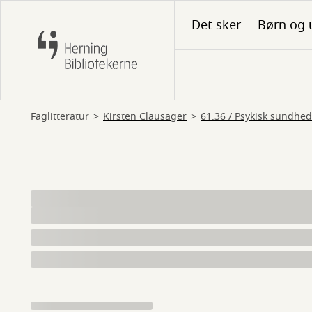
Gå
Det sker
Børn og 
til
hovedindhold
Faglitteratur
Kirsten Clausager
61.36 / Psykisk sundhed