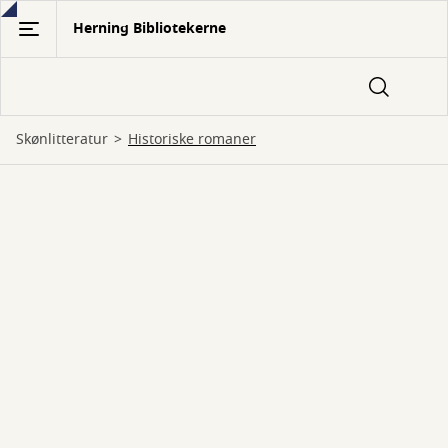
Gå
Herning Bibliotekerne
til
hovedindhold
Skønlitteratur
historiske romaner