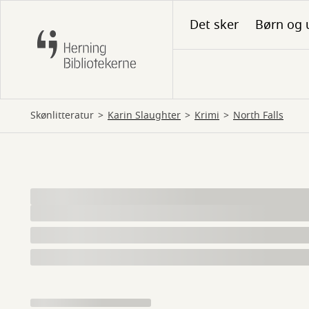
Gå
Det sker
Børn og 
til
hovedindhold
Skønlitteratur
Karin Slaughter
krimi
North Falls