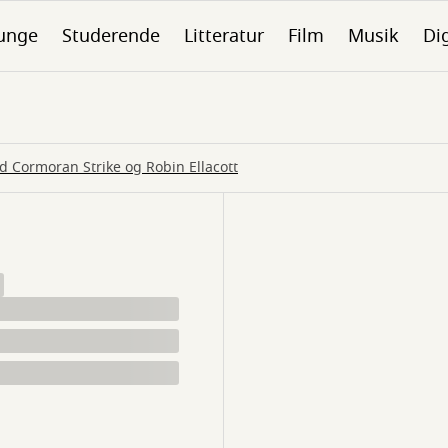
unge
Studerende
Litteratur
Film
Musik
Dig
ed Cormoran Strike og Robin Ellacott