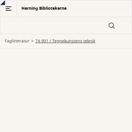
Gå
Herning Bibliotekerne
til
hovedindhold
Faglitteratur
74.901 / Tegnekunstens teknik