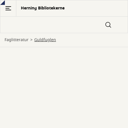
Gå
Herning Bibliotekerne
til
hovedindhold
Faglitteratur
Guldfuglen