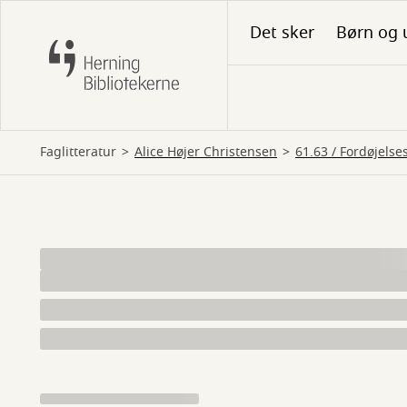
Gå
Det sker
Børn og 
til
hovedindhold
Faglitteratur
Alice Højer Christensen
61.63 / Fordøjel