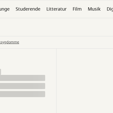
unge
Studerende
Litteratur
Film
Musik
Dig
sessygdomme