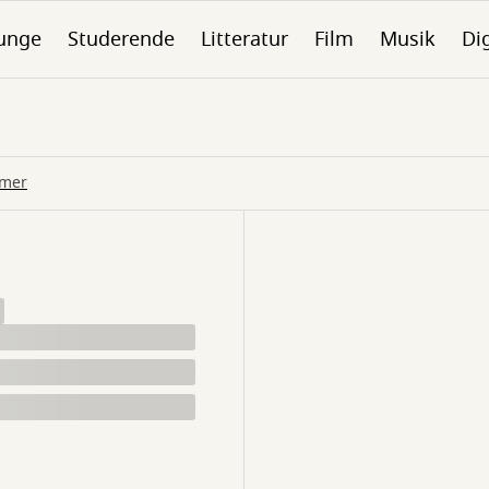
unge
Studerende
Litteratur
Film
Musik
Dig
mmer