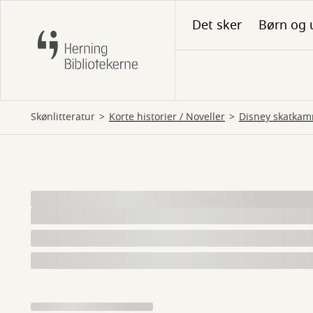
Gå
Det sker
Børn og 
til
hovedindhold
Skønlitteratur
korte historier
 / 
noveller
Disney skatka