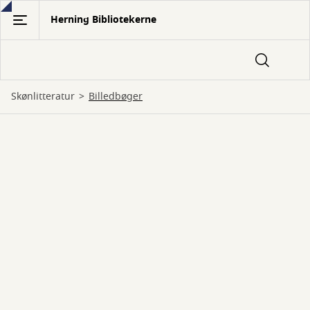
Gå
Herning Bibliotekerne
til
hovedindhold
Skønlitteratur
billedbøger