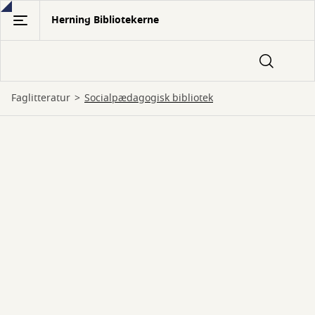
Gå
Herning Bibliotekerne
til
hovedindhold
Faglitteratur
Socialpædagogisk bibliotek