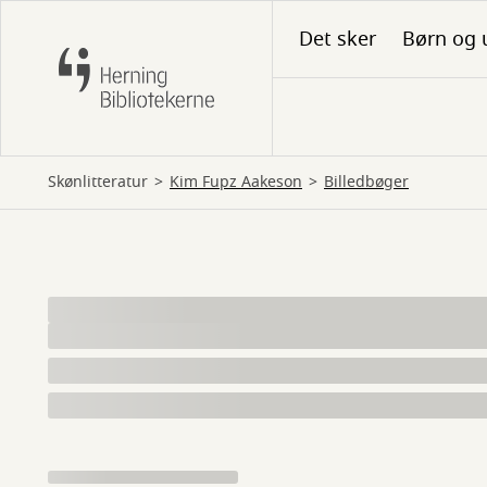
Gå
Det sker
Børn og 
til
hovedindhold
Skønlitteratur
Kim Fupz Aakeson
billedbøger