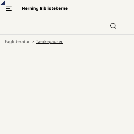
Gå
Herning Bibliotekerne
til
hovedindhold
Faglitteratur
Tænkepauser