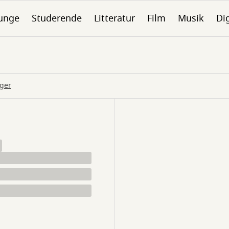
unge
Studerende
Litteratur
Film
Musik
Dig
nger