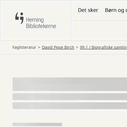
Gå
Det sker
Børn og 
til
hovedindhold
Faglitteratur
David Pepe Birch
99.1 / Biografiske samli