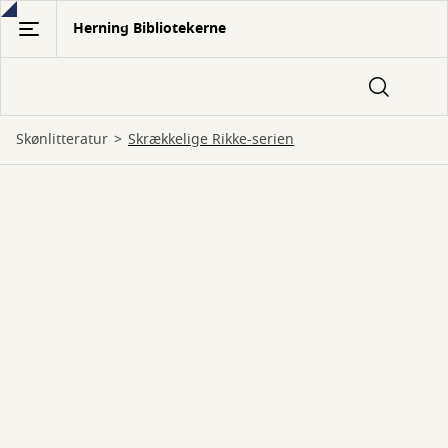
Gå
Herning Bibliotekerne
til
hovedindhold
Skønlitteratur
Skrækkelige Rikke-serien