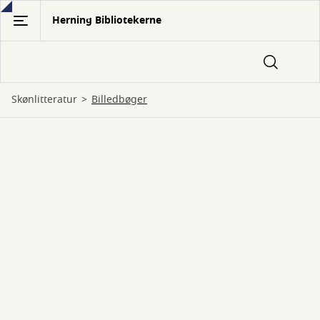
Gå
Herning Bibliotekerne
til
hovedindhold
Skønlitteratur
billedbøger