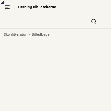
Gå
Herning Bibliotekerne
til
hovedindhold
Skønlitteratur
billedbøger