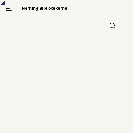
Gå
Herning Bibliotekerne
til
hovedindhold