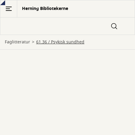
Gå
Herning Bibliotekerne
til
hovedindhold
Faglitteratur
61.36 / Psykisk sundhed