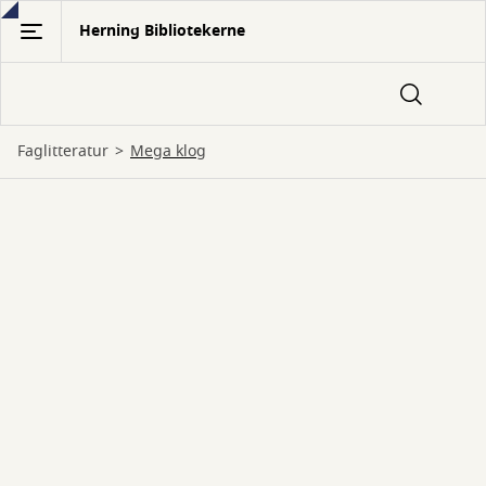
Gå
Herning Bibliotekerne
til
hovedindhold
Faglitteratur
Mega klog