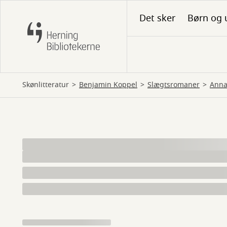
Gå
Det sker
Børn og 
til
hovedindhold
Skønlitteratur
Benjamin Koppel
slægtsromaner
Ann