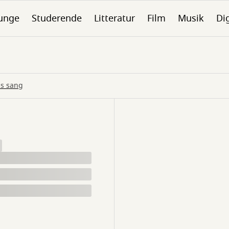
unge
Studerende
Litteratur
Film
Musik
Dig
as sang