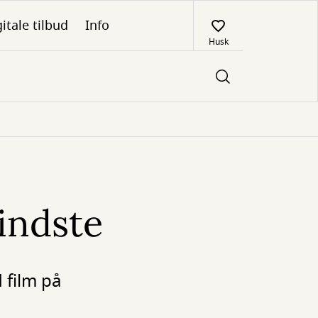
itale tilbud
Info
Husk
indste
 film på