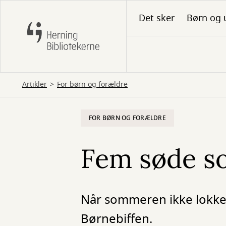
Gå
Det sker
Børn og 
til
hovedindhold
Artikler
For børn og forældre
FOR BØRN OG FORÆLDRE
Fem søde so
Når sommeren ikke lokker
Børnebiffen.