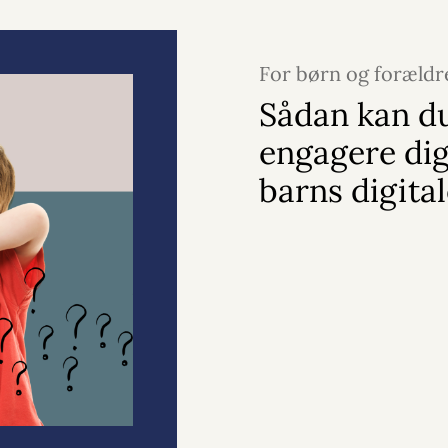
For børn og forældr
2026
Sådan kan d
engagere dig 
barns digital