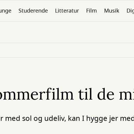
unge
Studerende
Litteratur
Film
Musik
Dig
mmerfilm til de m
 med sol og udeliv, kan I hygge jer med